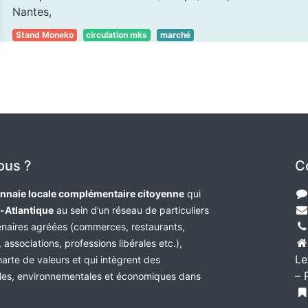
Nantes
,
Stand Moneko
circulation mks
marché
ous ?
C
nnaie locale complémentaire citoyenne
qui
e-Atlantique
au sein d’un réseau de particuliers
tenaires agréées (commerces, restaurants,
 associations, professions libérales etc.),
Le
harte de valeurs et qui intègrent des
– 
les, environnementales et économiques dans