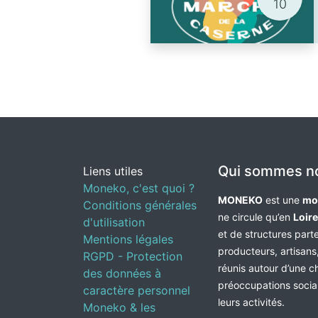
10
Qui sommes n
Liens utiles
Moneko, c'est quoi ?
MONEKO
est une
mo
Conditions générales
ne circule qu’en
Loir
d'utilisation
et de structures par
Mentions légales
producteurs, artisans,
RGPD - Protection
réunis autour d’une c
des données à
préoccupations socia
caractère personnel
leurs activités.
Moneko & les