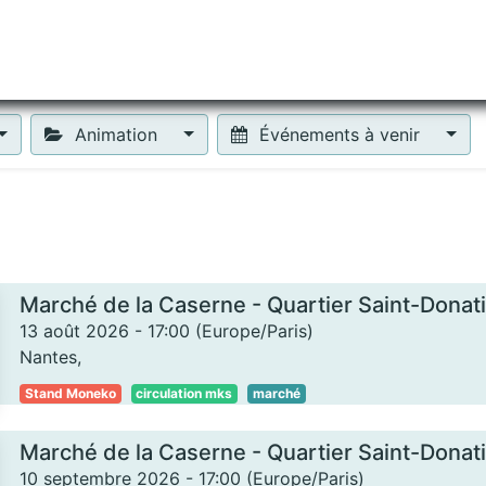
tiliser Moneko ?
Se lancer !
Actus
Contact
Fa
Animation
Événements à venir
Marché de la Caserne - Quartier Saint-Donat
13 août 2026
-
17:00
(
Europe/Paris
)
Nantes
,
Stand Moneko
circulation mks
marché
Marché de la Caserne - Quartier Saint-Donat
10 septembre 2026
-
17:00
(
Europe/Paris
)