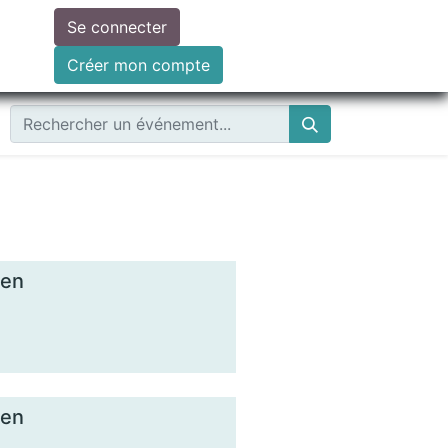
Se connecter
ire un don
Créer mon compte
ien
ien