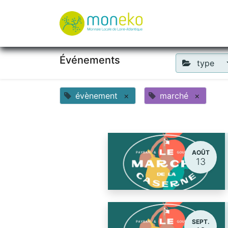
À propos
Où u
Événements
type
évènement
×
marché
×
AOÛT
13
SEPT.