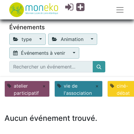
Événements
type
Animation
Événements à venir
atelier
×
vie de
×
ciné-
participatif
l'association
débat
Aucun événement trouvé.