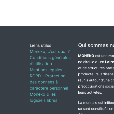
Qui sommes n
Liens utiles
Moneko, c'est quoi ?
MONEKO
est une
mo
Conditions générales
ne circule qu’en
Loir
d'utilisation
et de structures par
Mentions légales
producteurs, artisans,
RGPD - Protection
réunis autour d’une c
des données à
préoccupations socia
caractère personnel
leurs activités.
Moneko & les
logiciels libres
La monnaie est initié
se sont constitués e