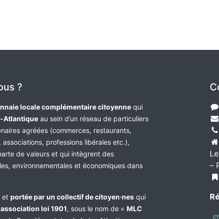
ous ?
C
nnaie locale complémentaire citoyenne
qui
e-Atlantique
au sein d’un réseau de particuliers
tenaires agréées (commerces, restaurants,
 associations, professions libérales etc.),
Le
harte de valeurs et qui intègrent des
– 
les, environnementales et économiques dans
Ré
e et
portée par un collectif de citoyen·nes
qui
n
association loi 1901
, sous le nom de «
MLC