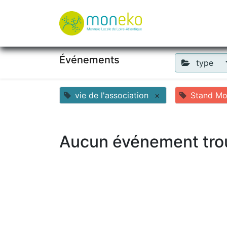
À propos
Où u
Événements
type
vie de l'association
×
Stand M
Aucun événement tro