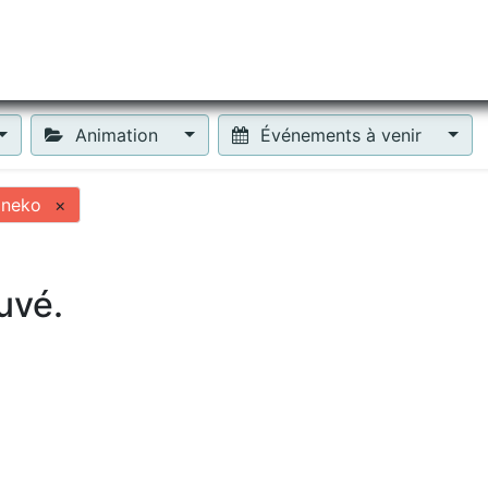
tiliser Moneko ?
Se lancer !
Actus
Contact
Fa
Animation
Événements à venir
oneko
×
uvé.