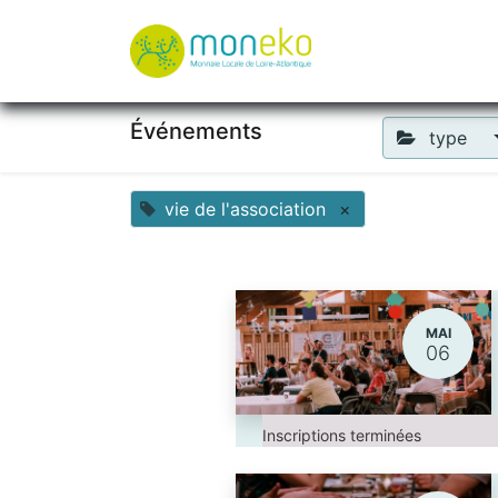
À propos
Où u
Événements
type
vie de l'association
×
MAI
06
Inscriptions terminées