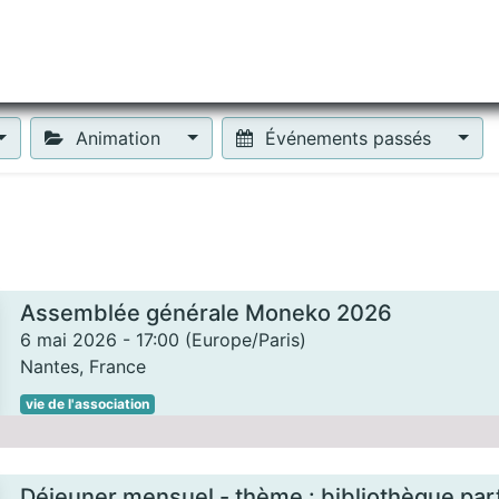
tiliser Moneko ?
Se lancer !
Actus
Contact
Fa
Animation
Événements passés
Assemblée générale Moneko 2026
6 mai 2026
-
17:00
(
Europe/Paris
)
Nantes
,
France
vie de l'association
Déjeuner mensuel - thème : bibliothèque pa