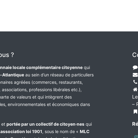
ous ?
C
nnaie locale complémentaire citoyenne
qui
e-Atlantique
au sein d’un réseau de particuliers
tenaires agréées (commerces, restaurants,
 associations, professions libérales etc.),
Le
harte de valeurs et qui intègrent des
– 
les, environnementales et économiques dans
Ré
e et
portée par un collectif de citoyen·nes
qui
n
association loi 1901
, sous le nom de «
MLC