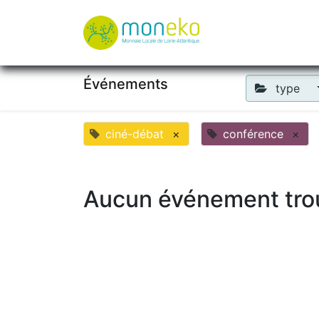
À propos
Où u
Événements
type
ciné-débat
×
conférence
×
Aucun événement tro