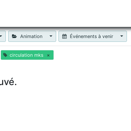
tiliser Moneko ?
Se lancer !
Actus
Contact
Fa
Animation
Événements à venir
circulation mks
×
uvé.