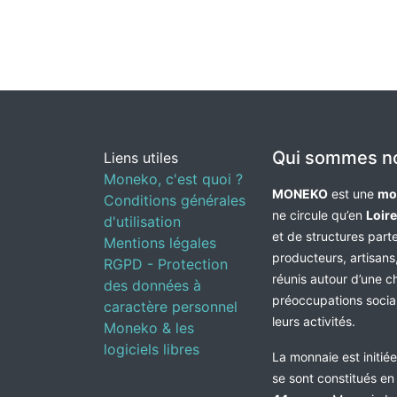
Qui sommes n
Liens utiles
Moneko, c'est quoi ?
MONEKO
est une
mo
Conditions générales
ne circule qu’en
Loir
d'utilisation
et de structures par
Mentions légales
producteurs, artisans,
RGPD - Protection
réunis autour d’une c
des données à
préoccupations socia
caractère personnel
leurs activités.
Moneko & les
logiciels libres
La monnaie est initié
se sont constitués e