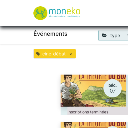
À propos
Où u
Événements
type
ciné-débat
×
DÉC.
07
Inscriptions terminées