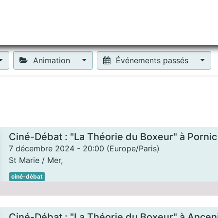
tiliser Moneko ?
Se lancer !
Actus
Contact
Fa
Animation
Événements passés
Ciné-Débat : "La Théorie du Boxeur" à Pornic
7 décembre 2024
-
20:00
(
Europe/Paris
)
St Marie / Mer
,
ciné-débat
Ciné-Débat : "La Théorie du Boxeur" à Ancen