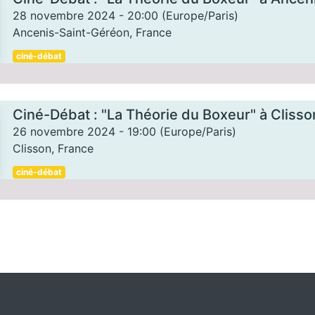
28 novembre 2024
-
20:00
(
Europe/Paris
)
Ancenis-Saint-Géréon
,
France
ciné-débat
Ciné-Débat : "La Théorie du Boxeur" à Clisso
26 novembre 2024
-
19:00
(
Europe/Paris
)
Clisson
,
France
ciné-débat