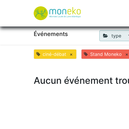
À propos
Où u
Événements
type
ciné-débat
×
Stand Moneko
×
Aucun événement tro