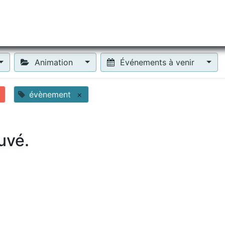
tiliser Moneko ?
Se lancer !
Actus
Contact
Fa
Animation
Événements à venir
évènement
×
uvé.