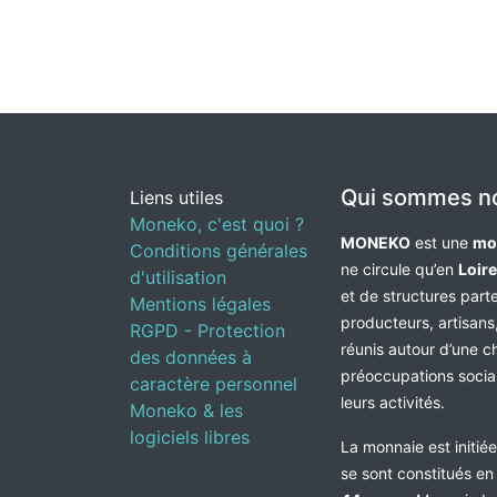
Qui sommes n
Liens utiles
Moneko, c'est quoi ?
MONEKO
est une
mo
Conditions générales
ne circule qu’en
Loir
d'utilisation
et de structures par
Mentions légales
producteurs, artisans,
RGPD - Protection
réunis autour d’une c
des données à
préoccupations socia
caractère personnel
leurs activités.
Moneko & les
logiciels libres
La monnaie est initié
se sont constitués e