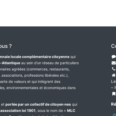
ous ?
C
nnaie locale complémentaire citoyenne
qui
e-Atlantique
au sein d’un réseau de particuliers
tenaires agréées (commerces, restaurants,
 associations, professions libérales etc.),
Le
harte de valeurs et qui intègrent des
– 
les, environnementales et économiques dans
Ré
e et
portée par un collectif de citoyen·nes
qui
n
association loi 1901
, sous le nom de «
MLC