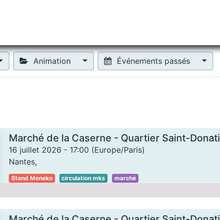
tiliser Moneko ?
Se lancer !
Actus
Contact
Fa
Animation
Événements passés
Marché de la Caserne - Quartier Saint-Donat
16 juillet 2026
-
17:00
(
Europe/Paris
)
Nantes
,
Stand Moneko
circulation mks
marché
Marché de la Caserne - Quartier Saint-Donat