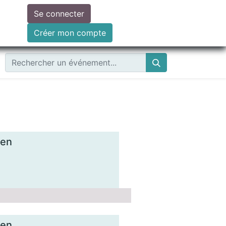
Se connecter
ire un don
Créer mon compte
ien
ien