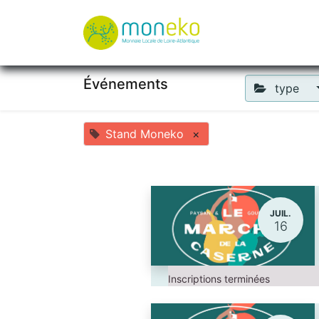
À propos
Où u
Événements
type
Stand Moneko
×
JUIL.
16
Inscriptions terminées