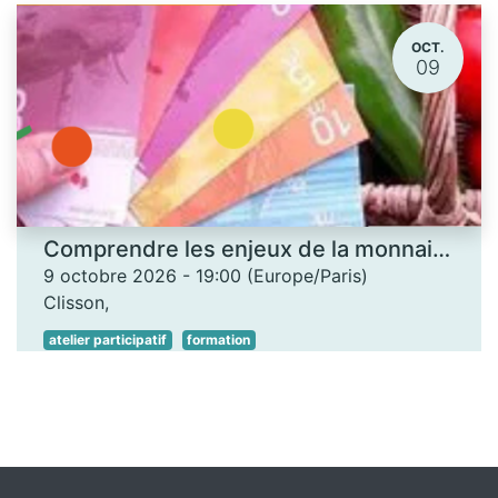
OCT.
09
Comprendre les enjeux de la monnaie locale - Les Ateliers des savoirs
9 octobre 2026
-
19:00
(
Europe/Paris
)
Clisson
,
atelier participatif
formation