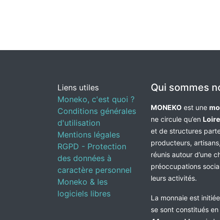
Qui sommes n
Liens utiles
Moneko, c'est quoi ?
MONEKO
est une
mo
Conditions générales
ne circule qu’en
Loir
d'utilisation
et de structures par
Mentions légales
producteurs, artisans,
RGPD - Protection
réunis autour d’une c
des données à
préoccupations socia
caractère personnel
leurs activités.
Moneko & les
logiciels libres
La monnaie est initié
se sont constitués e