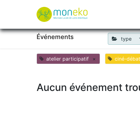
À propos
Où u
Événements
type
atelier participatif
×
ciné-déba
Aucun événement tro