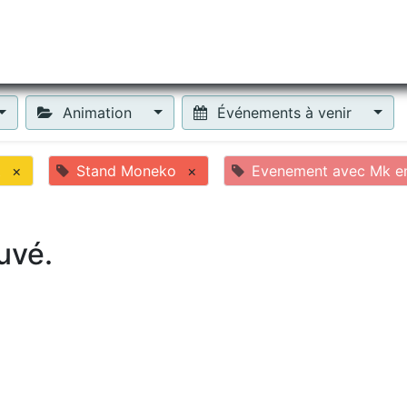
tiliser Moneko ?
Se lancer !
Actus
Contact
Fa
Animation
Événements à venir
t
×
Stand Moneko
×
Evenement avec Mk en 
uvé.