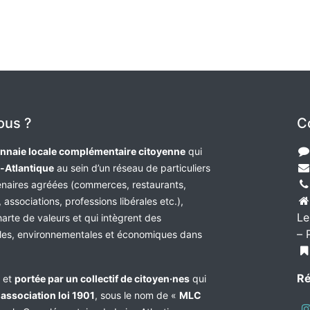
ous ?
C
nnaie locale complémentaire citoyenne
qui
e-Atlantique
au sein d’un réseau de particuliers
tenaires agréées (commerces, restaurants,
 associations, professions libérales etc.),
Le
harte de valeurs et qui intègrent des
– 
les, environnementales et économiques dans
Ré
e et
portée par un collectif de citoyen·nes
qui
n
association loi 1901
, sous le nom de «
MLC