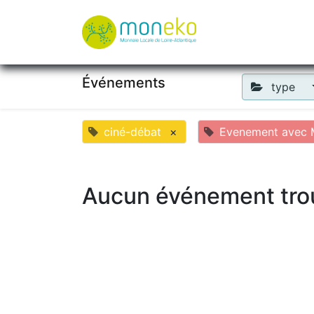
À propos
Où u
Événements
type
ciné-débat
×
Evenement avec M
Aucun événement tro