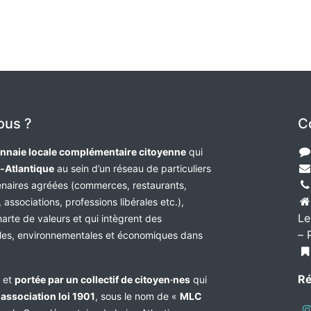
ous ?
C
nnaie locale complémentaire citoyenne
qui
e-Atlantique
au sein d’un réseau de particuliers
tenaires agréées (commerces, restaurants,
 associations, professions libérales etc.),
Le
harte de valeurs et qui intègrent des
– 
les, environnementales et économiques dans
Ré
e et
portée par un collectif de citoyen·nes
qui
n
association loi 1901
, sous le nom de «
MLC