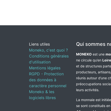
Qui sommes n
Liens utiles
Moneko, c'est quoi ?
MONEKO
est une
mo
Conditions générales
ne circule qu’en
Loir
d'utilisation
et de structures par
Mentions légales
producteurs, artisans,
RGPD - Protection
réunis autour d’une c
des données à
préoccupations socia
caractère personnel
leurs activités.
Moneko & les
logiciels libres
La monnaie est initié
se sont constitués e