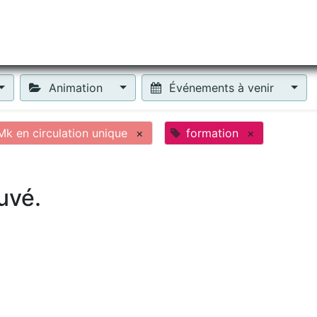
tiliser Moneko ?
Se lancer !
Actus
Contact
Fa
Animation
Événements à venir
k en circulation unique
×
formation
×
uvé.