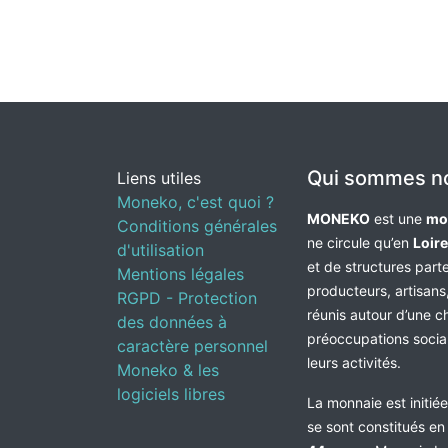
Qui sommes n
Liens utiles
Moneko, c'est quoi ?
MONEKO
est une
mo
Conditions générales
ne circule qu’en
Loir
d'utilisation
et de structures par
Mentions légales
producteurs, artisans,
RGPD - Protection
réunis autour d’une c
des données à
préoccupations socia
caractère personnel
leurs activités.
Moneko & les
logiciels libres
La monnaie est initié
se sont constitués e