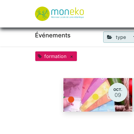
À propos
Où u
Événements
type
formation
×
OCT.
09