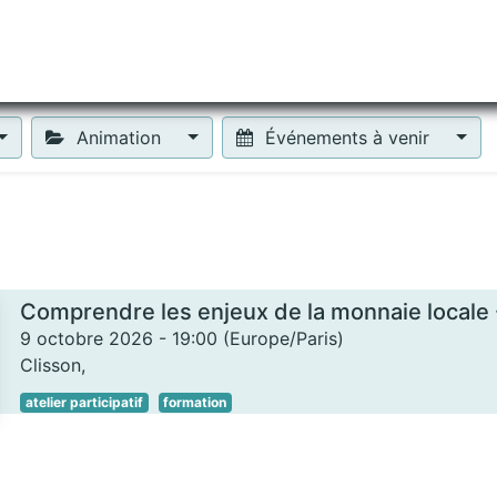
tiliser Moneko ?
Se lancer !
Actus
Contact
Fa
Animation
Événements à venir
9 octobre 2026
-
19:00
(
Europe/Paris
)
Clisson
,
atelier participatif
formation