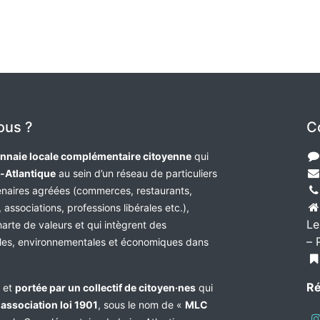
ous ?
C
nnaie locale complémentaire citoyenne
qui
e-Atlantique
au sein d’un réseau de particuliers
tenaires agréées (commerces, restaurants,
 associations, professions libérales etc.),
Le
harte de valeurs et qui intègrent des
– 
les, environnementales et économiques dans
Ré
e et
portée par un collectif de citoyen·nes
qui
n
association loi 1901
, sous le nom de «
MLC