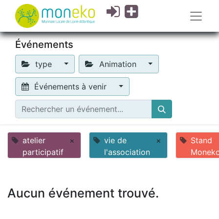
Événements
type
Animation
Événements à venir
atelier
×
vie de
×
Stand
participatif
l'association
Monek
Aucun événement trouvé.