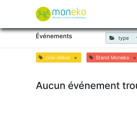
À propos
Où u
Événements
type
ciné-débat
×
Stand Moneko
×
Aucun événement tro