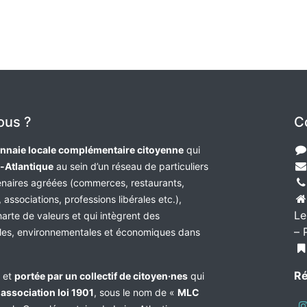
ous ?
C
nnaie locale complémentaire citoyenne
qui
e-Atlantique
au sein d’un réseau de particuliers
tenaires agréées (commerces, restaurants,
 associations, professions libérales etc.),
Le
harte de valeurs et qui intègrent des
– 
les, environnementales et économiques dans
Ré
e et
portée par un collectif de citoyen·nes
qui
n
association loi 1901
, sous le nom de «
MLC