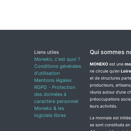
Qui sommes n
Liens utiles
Moneko, c'est quoi ?
MONEKO
est une
mo
Conditions générales
ne circule qu’en
Loir
d'utilisation
et de structures par
Mentions légales
producteurs, artisans,
RGPD - Protection
réunis autour d’une c
des données à
préoccupations socia
caractère personnel
leurs activités.
Moneko & les
logiciels libres
La monnaie est initié
se sont constitués e