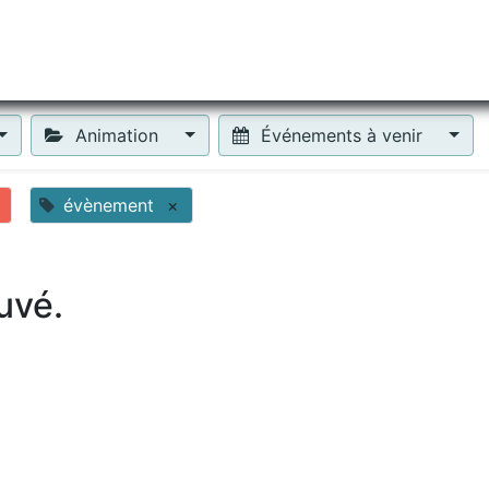
tiliser Moneko ?
Se lancer !
Actus
Contact
Fa
Animation
Événements à venir
évènement
×
uvé.