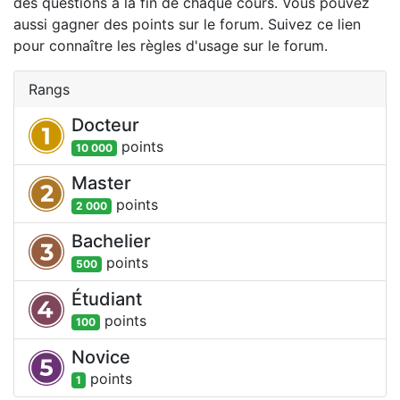
des questions à la fin de chaque cours. Vous pouvez
aussi gagner des points sur le forum. Suivez ce lien
pour connaître les règles d'usage sur le forum.
Rangs
Docteur
point
s
10 000
Master
point
s
2 000
Bachelier
point
s
500
Étudiant
point
s
100
Novice
point
s
1