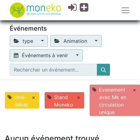
Événements
type
Animation
Événements à venir
Evenement
×
ciné-
×
Stand
×
avec Mk en
débat
Moneko
circulation
unique
Aucun événement trouvé.